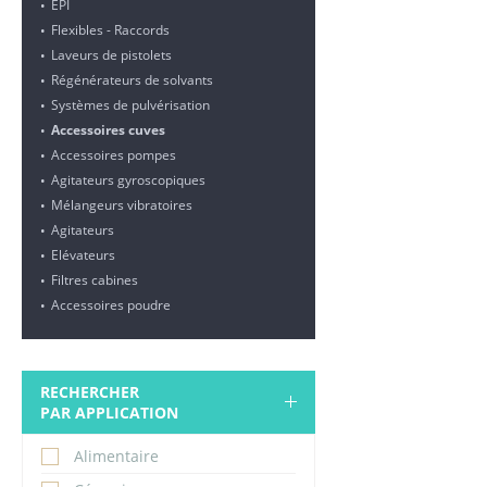
EPI
•
Flexibles - Raccords
•
Laveurs de pistolets
•
Régénérateurs de solvants
•
Systèmes de pulvérisation
•
Accessoires cuves
•
Accessoires pompes
•
Agitateurs gyroscopiques
•
Mélangeurs vibratoires
•
Agitateurs
•
Elévateurs
•
Filtres cabines
•
Accessoires poudre
•
RECHERCHER
PAR APPLICATION
Alimentaire