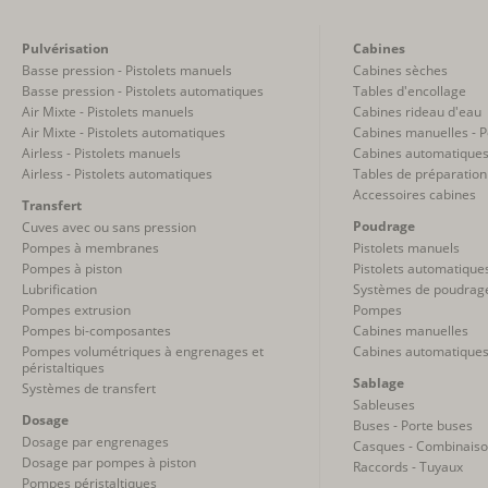
Pulvérisation
Cabines
Basse pression - Pistolets manuels
Cabines sèches
Basse pression - Pistolets automatiques
Tables d'encollage
Air Mixte - Pistolets manuels
Cabines rideau d'eau
Air Mixte - Pistolets automatiques
Cabines manuelles - 
Airless - Pistolets manuels
Cabines automatiques
Airless - Pistolets automatiques
Tables de préparation
Accessoires cabines
Transfert
Poudrage
Cuves avec ou sans pression
Pompes à membranes
Pistolets manuels
Pompes à piston
Pistolets automatique
Lubrification
Systèmes de poudrag
Pompes extrusion
Pompes
Pompes bi-composantes
Cabines manuelles
Pompes volumétriques à engrenages et
Cabines automatique
péristaltiques
Sablage
Systèmes de transfert
Sableuses
Dosage
Buses - Porte buses
Dosage par engrenages
Casques - Combinais
Dosage par pompes à piston
Raccords - Tuyaux
Pompes péristaltiques