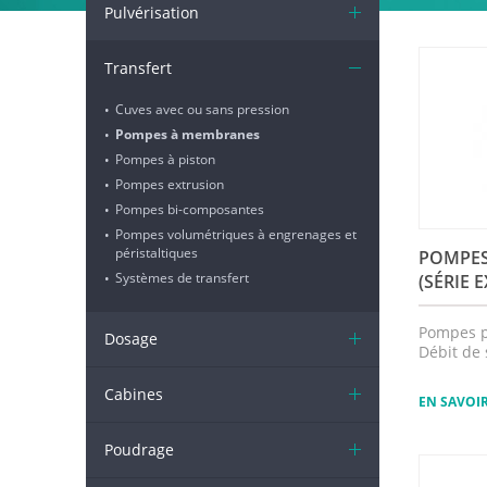
Pulvérisation
Transfert
Cuves avec ou sans pression
•
Pompes à membranes
•
Pompes à piston
•
Pompes extrusion
•
Pompes bi-composantes
•
Pompes volumétriques à engrenages et
•
péristaltiques
POMPES
Systèmes de transfert
•
(SÉRIE 
Pompes p
Dosage
Débit de 
Cabines
EN SAVOI
Poudrage