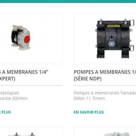
 A MEMBRANES 1/4”
POMPES A MEMBRANES 1
EXPERT)
(SÉRIE NDP)
lastiques
Pompes à membranes Yamad
sortie 20l/min
Débit 11.7l/min
R PLUS
EN SAVOIR PLUS