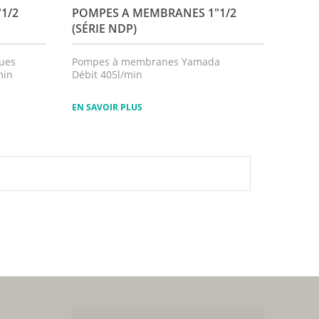
1"1/2
POMPES A MEMBRANES 1"1/2
(SÉRIE NDP)
ques
Pompes à membranes Yamada
min
Débit 405l/min
EN SAVOIR PLUS