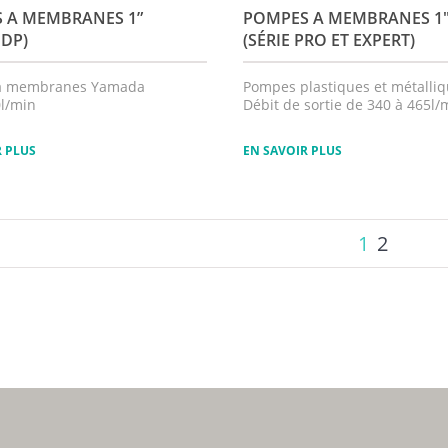
S A MEMBRANES 1”
POMPES A MEMBRANES 
NDP)
(SÉRIE PRO ET EXPERT)
à membranes Yamada
Pompes plastiques et métalli
0l/min
Débit de sortie de 340 à 465l/
R PLUS
EN SAVOIR PLUS
1
2