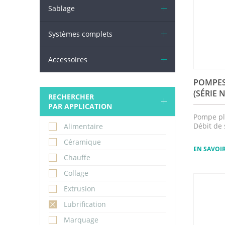
Sablage
Systèmes complets
Accessoires
POMPES
(SÉRIE 
RECHERCHER
PAR APPLICATION
Pompe pl
Débit de 
Alimentaire
Céramique
EN SAVOI
Chauffe
Collage
Extrusion
Lubrification
Marquage