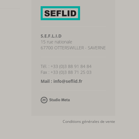
S.E.F.L.I.D
15 rue nationale
67700 OTTERSWILLER - SAVERNE
Tél. : +33 (0)3 88 91 84 84
Fax : +33 (0)3 88 71 25 03
Mail : info@seflid.fr
Conditions générales de vente