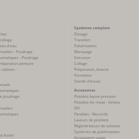
Systèmes complets
ches
Dosage
collage
Transfert
eau d'eau
Pulvérisation
nuelles - Poudrage
Marquage
tomatiques - Poudrage
Extrusion
réparation peinture
Collage
s cabines
Préparation, boierie
Formation
Stands d'essais
anuels
Accessoires
utomatiques
e poudrage
Pistolets basse pression
Pistolets Air mixte - Airless
nuelles
EPI
tomatiques
Flexibles - Raccords
Laveurs de pistolets
Régénérateurs de solvants
Systèmes de pulvérisation
te buses
Accessoires cuves