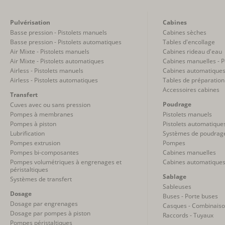
Pulvérisation
Cabines
Basse pression - Pistolets manuels
Cabines sèches
Basse pression - Pistolets automatiques
Tables d'encollage
Air Mixte - Pistolets manuels
Cabines rideau d'eau
Air Mixte - Pistolets automatiques
Cabines manuelles - 
Airless - Pistolets manuels
Cabines automatiques
Airless - Pistolets automatiques
Tables de préparation
Accessoires cabines
Transfert
Poudrage
Cuves avec ou sans pression
Pompes à membranes
Pistolets manuels
Pompes à piston
Pistolets automatique
Lubrification
Systèmes de poudrag
Pompes extrusion
Pompes
Pompes bi-composantes
Cabines manuelles
Pompes volumétriques à engrenages et
Cabines automatique
péristaltiques
Sablage
Systèmes de transfert
Sableuses
Dosage
Buses - Porte buses
Dosage par engrenages
Casques - Combinais
Dosage par pompes à piston
Raccords - Tuyaux
Pompes péristaltiques