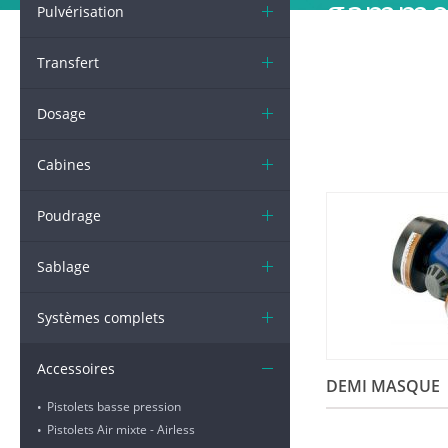
gamme d
Pulvérisation
gants, 
Transfert
intégra
Dosage
Cabines
Poudrage
Sablage
Systèmes complets
Accessoires
DEMI MASQUE
Pistolets basse pression
•
Pistolets Air mixte - Airless
•