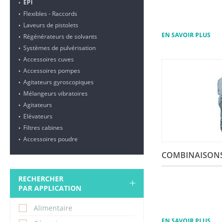
EPI
•
Flexibles - Raccords
•
Laveurs de pistolets
•
EN SAVOIR PLUS
Régénérateurs de solvants
•
Systèmes de pulvérisation
•
Accessoires cuves
•
Accessoires pompes
•
Agitateurs gyroscopiques
•
Mélangeurs vibratoires
•
Agitateurs
•
Elévateurs
•
Filtres cabines
•
Accessoires poudre
•
COMBINAISON
RECHERCHER
PAR APPLICATION
Alimentaire
EN SAVOIR PLUS