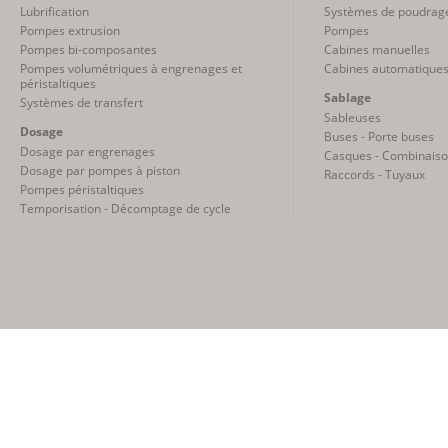
Lubrification
Systèmes de poudrag
Pompes extrusion
Pompes
Pompes bi-composantes
Cabines manuelles
Pompes volumétriques à engrenages et
Cabines automatique
péristaltiques
Sablage
Systèmes de transfert
Sableuses
Dosage
Buses - Porte buses
Dosage par engrenages
Casques - Combinais
Dosage par pompes à piston
Raccords - Tuyaux
Pompes péristaltiques
Temporisation - Décomptage de cycle