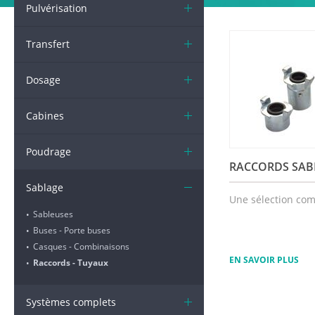
Pulvérisation
Transfert
Dosage
Cabines
Poudrage
RACCORDS SAB
Sablage
Une sélection com
Sableuses
•
Buses - Porte buses
•
Casques - Combinaisons
•
EN SAVOIR PLUS
Raccords - Tuyaux
•
Systèmes complets