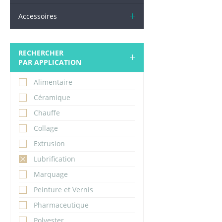
Accessoires
RECHERCHER
PAR APPLICATION
Alimentaire
Céramique
Chauffe
Collage
Extrusion
Lubrification
Marquage
Peinture et Vernis
Pharmaceutique
Polyester