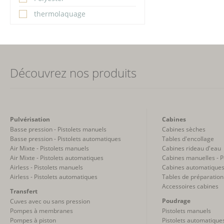
thermolaquage
Découvrez nos produits
Pulvérisation
Cabines
Basse pression - Pistolets manuels
Cabines sèches
Basse pression - Pistolets automatiques
Tables d'encollage
Air Mixte - Pistolets manuels
Cabines rideau d'eau
Air Mixte - Pistolets automatiques
Cabines manuelles - 
Airless - Pistolets manuels
Cabines automatiques
Airless - Pistolets automatiques
Tables de préparation
Accessoires cabines
Transfert
Poudrage
Cuves avec ou sans pression
Pompes à membranes
Pistolets manuels
Pompes à piston
Pistolets automatique