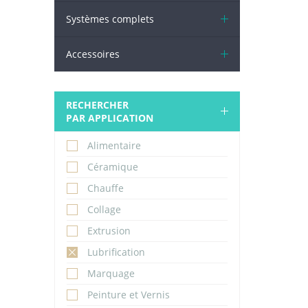
Systèmes complets
Accessoires
RECHERCHER
PAR APPLICATION
Alimentaire
Céramique
Chauffe
Collage
Extrusion
Lubrification
Marquage
Peinture et Vernis