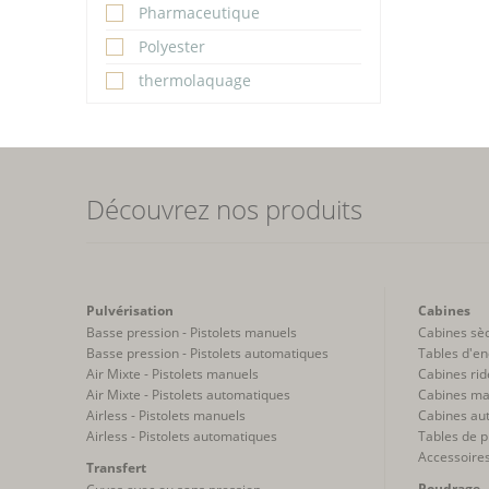
Pharmaceutique
Polyester
thermolaquage
Découvrez nos produits
Pulvérisation
Cabines
Basse pression - Pistolets manuels
Cabines sè
Basse pression - Pistolets automatiques
Tables d'en
Air Mixte - Pistolets manuels
Cabines rid
Air Mixte - Pistolets automatiques
Cabines ma
Airless - Pistolets manuels
Cabines au
Airless - Pistolets automatiques
Tables de p
Accessoire
Transfert
Poudrage