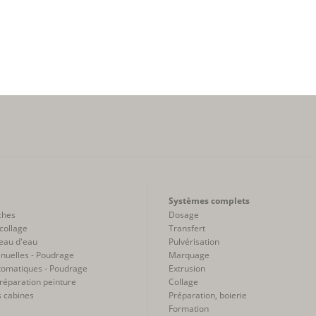
Systèmes complets
ches
Dosage
collage
Transfert
eau d'eau
Pulvérisation
nuelles - Poudrage
Marquage
tomatiques - Poudrage
Extrusion
réparation peinture
Collage
s cabines
Préparation, boierie
Formation