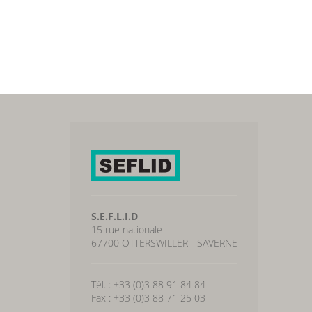
S.E.F.L.I.D
15 rue nationale
67700 OTTERSWILLER - SAVERNE
Tél. : +33 (0)3 88 91 84 84
Fax : +33 (0)3 88 71 25 03