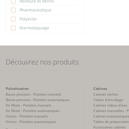
Peinture et Vernis
Pharmaceutique
Polyester
thermolaquage
Découvrez nos produits
Pulvérisation
Cabines
Basse pression - Pistolets manuels
Cabines sèches
Basse pression - Pistolets automatiques
Tables d'encollage
Air Mixte - Pistolets manuels
Cabines rideau d'eau
Air Mixte - Pistolets automatiques
Cabines manuelles - 
Airless - Pistolets manuels
Cabines automatiques
Airless - Pistolets automatiques
Tables de préparation
Accessoires cabines