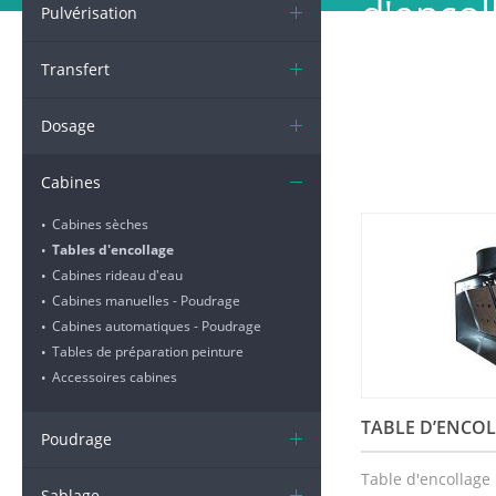
d'encol
Pulvérisation
teintes
Transfert
et solv
Dosage
Cabines
Cabines sèches
•
Tables d'encollage
•
Cabines rideau d'eau
•
Cabines manuelles - Poudrage
•
Cabines automatiques - Poudrage
•
Tables de préparation peinture
•
Accessoires cabines
•
TABLE D’ENCOL
Poudrage
Table d'encollage
Sablage