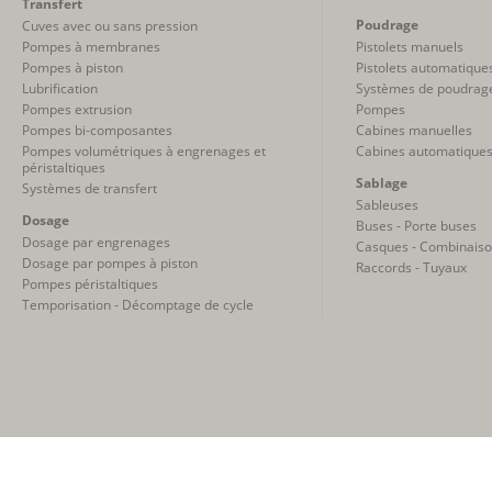
Transfert
Poudrage
Cuves avec ou sans pression
Pompes à membranes
Pistolets manuels
Pompes à piston
Pistolets automatique
Lubrification
Systèmes de poudrag
Pompes extrusion
Pompes
Pompes bi-composantes
Cabines manuelles
Pompes volumétriques à engrenages et
Cabines automatique
péristaltiques
Sablage
Systèmes de transfert
Sableuses
Dosage
Buses - Porte buses
Dosage par engrenages
Casques - Combinais
Dosage par pompes à piston
Raccords - Tuyaux
Pompes péristaltiques
Temporisation - Décomptage de cycle