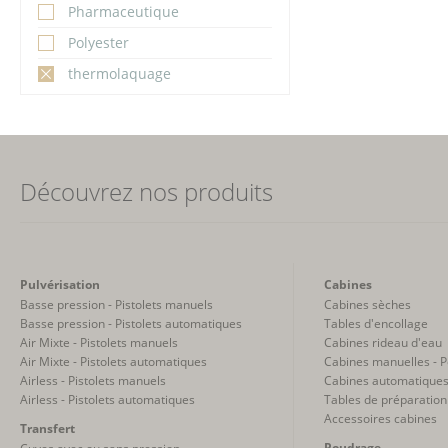
Pharmaceutique
Polyester
thermolaquage
Découvrez nos produits
Pulvérisation
Cabines
Basse pression - Pistolets manuels
Cabines sèches
Basse pression - Pistolets automatiques
Tables d'encollage
Air Mixte - Pistolets manuels
Cabines rideau d'eau
Air Mixte - Pistolets automatiques
Cabines manuelles - 
Airless - Pistolets manuels
Cabines automatiques
Airless - Pistolets automatiques
Tables de préparation
Accessoires cabines
Transfert
Poudrage