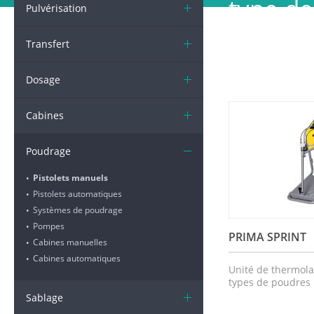
type de 
Pulvérisation
de fonc
Transfert
Dosage
Cabines
Poudrage
Pistolets manuels
•
Pistolets automatiques
•
Systèmes de poudrage
•
Pompes
•
PRIMA SPRINT
Cabines manuelles
•
Cabines automatiques
•
Unité de thermol
types de poudres
Sablage