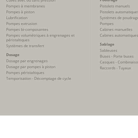
Cuves avec ou sans pression
Pompes à membranes
Pistolets manuels
Pompes à piston
Pistolets automatique
Lubrification
Systèmes de poudrag
Pompes extrusion
Pompes
Pompes bi-composantes
Cabines manuelles
Pompes volumétriques à engrenages et
Cabines automatique
péristaltiques
Sablage
Systèmes de transfert
Sableuses
Dosage
Buses - Porte buses
Dosage par engrenages
Casques - Combinais
Dosage par pompes à piston
Raccords - Tuyaux
Pompes péristaltiques
Temporisation - Décomptage de cycle