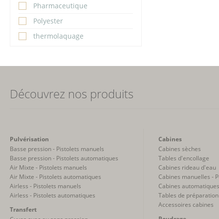
Pharmaceutique
Polyester
thermolaquage
Découvrez nos produits
Pulvérisation
Cabines
Basse pression - Pistolets manuels
Cabines sèches
Basse pression - Pistolets automatiques
Tables d'encollage
Air Mixte - Pistolets manuels
Cabines rideau d'eau
Air Mixte - Pistolets automatiques
Cabines manuelles - 
Airless - Pistolets manuels
Cabines automatiques
Airless - Pistolets automatiques
Tables de préparation
Accessoires cabines
Transfert
Poudrage