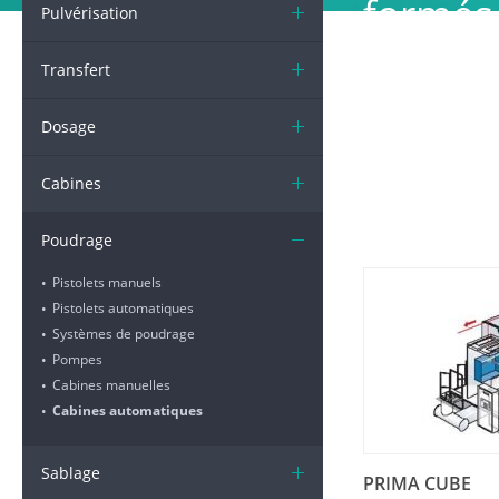
formés 
Pulvérisation
Elle pe
Transfert
automat
Dosage
poudra
Cabines
Poudrage
Pistolets manuels
•
Pistolets automatiques
•
Systèmes de poudrage
•
Pompes
•
Cabines manuelles
•
Cabines automatiques
•
Sablage
PRIMA CUBE