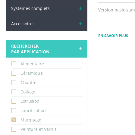
Systèmes complets
Version basic sta
Accessoires
EN SAVOIR PLUS
RECHERCHER
PAR APPLICATION
Alimentaire
Céramique
Chauffe
Collage
Extrusion
Lubrification
Marquage
Peinture et Vernis