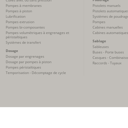
Cuves avec ou sans pression
Pompes à membranes
Pistolets manuels
Pompes à piston
Pistolets automatique
Lubrification
Systèmes de poudrag
Pompes extrusion
Pompes
Pompes bi-composantes
Cabines manuelles
Pompes volumétriques à engrenages et
Cabines automatique
péristaltiques
Sablage
Systèmes de transfert
Sableuses
Dosage
Buses - Porte buses
Dosage par engrenages
Casques - Combinais
Dosage par pompes à piston
Raccords - Tuyaux
Pompes péristaltiques
Temporisation - Décomptage de cycle