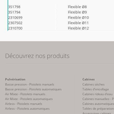
351798
Flexible Ø8
351794
Flexible Ø9
2310699
Flexible Ø10
2307502
Flexible Ø11
2310700
Flexible Ø12
Découvrez nos produits
Pulvérisation
Cabines
Basse pression - Pistolets manuels
Cabines sèches
Basse pression - Pistolets automatiques
Tables d'encollage
Air Mixte - Pistolets manuels
Cabines rideau d'eau
Air Mixte - Pistolets automatiques
Cabines manuelles - 
Airless - Pistolets manuels
Cabines automatiques
Airless - Pistolets automatiques
Tables de préparation
Accessoires cabines