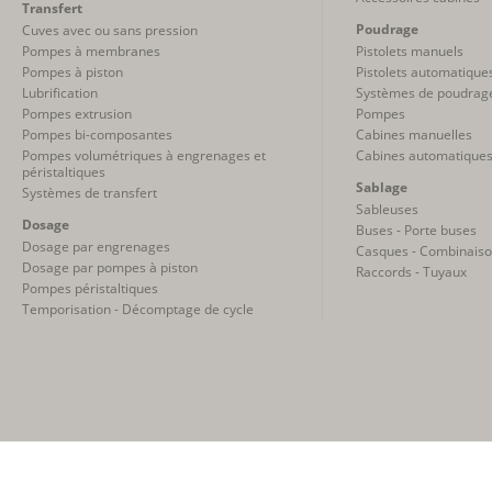
Transfert
Poudrage
Cuves avec ou sans pression
Pompes à membranes
Pistolets manuels
Pompes à piston
Pistolets automatique
Lubrification
Systèmes de poudrag
Pompes extrusion
Pompes
Pompes bi-composantes
Cabines manuelles
Pompes volumétriques à engrenages et
Cabines automatique
péristaltiques
Sablage
Systèmes de transfert
Sableuses
Dosage
Buses - Porte buses
Dosage par engrenages
Casques - Combinais
Dosage par pompes à piston
Raccords - Tuyaux
Pompes péristaltiques
Temporisation - Décomptage de cycle